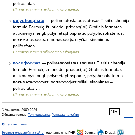
polifosfatas …
Chemijos terminų aiškinamasis žodynas
polyphosphate
— polimetafosfatas statusas T sritis chemija
8
formulė Formulę žr. priede. priedas( ai) Grafinis formatas
atitikmenys: angl. polymetaphosphate; polyphosphate rus.
полиметафосфат; полифосфат ryšiai: sinonimas –
polifosfatas …
Chemijos terminų aiškinamasis žodynas
полифосфат
— polimetafosfatas statusas T sritis chemija
9
formulė Formulę žr. priede. priedas( ai) Grafinis formatas
atitikmenys: angl. polymetaphosphate; polyphosphate rus.
полиметафосфат; полифосфат ryšiai: sinonimas –
polifosfatas …
Chemijos terminų aiškinamasis žodynas
© Академик, 2000-2026
18+
Обратная связь:
Техподдержка
,
Реклама на сайте
👣 Путешествия
Экспорт словарей на сайты
, сделанные на PHP,
Joomla,
Drupal,