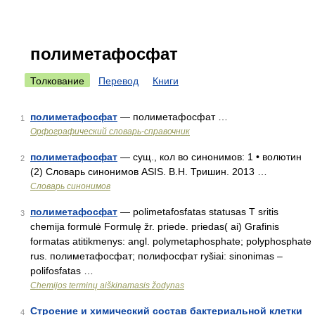
полиметафосфат
Толкование
Перевод
Книги
полиметафосфат
— полиметафосфат …
1
Орфографический словарь-справочник
полиметафосфат
— сущ., кол во синонимов: 1 • волютин
2
(2) Словарь синонимов ASIS. В.Н. Тришин. 2013 …
Словарь синонимов
полиметафосфат
— polimetafosfatas statusas T sritis
3
chemija formulė Formulę žr. priede. priedas( ai) Grafinis
formatas atitikmenys: angl. polymetaphosphate; polyphosphate
rus. полиметафосфат; полифосфат ryšiai: sinonimas –
polifosfatas …
Chemijos terminų aiškinamasis žodynas
Строение и химический состав бактериальной клетки
4