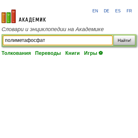
EN
DE
ES
FR
academic.ru
Словари и энциклопедии на Академике
Найти!
Толкования
Переводы
Книги
Игры ⚽