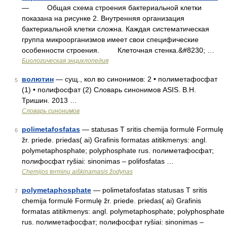
— Общая схема строения бактериальной клетки
показана на рисунке 2. Внутренняя организация
бактериальной клетки сложна. Каждая систематическая
группа микроорганизмов имеет свои специфические
особенности строения. Клеточная стенка.&#8230; …
Биологическая энциклопедия
волютин
— сущ., кол во синонимов: 2 • полиметафосфат
5
(1) • полифосфат (2) Словарь синонимов ASIS. В.Н.
Тришин. 2013 …
Словарь синонимов
polimetafosfatas
— statusas T sritis chemija formulė Formulę
6
žr. priede. priedas( ai) Grafinis formatas atitikmenys: angl.
polymetaphosphate; polyphosphate rus. полиметафосфат;
полифосфат ryšiai: sinonimas – polifosfatas …
Chemijos terminų aiškinamasis žodynas
polymetaphosphate
— polimetafosfatas statusas T sritis
7
chemija formulė Formulę žr. priede. priedas( ai) Grafinis
formatas atitikmenys: angl. polymetaphosphate; polyphosphate
rus. полиметафосфат; полифосфат ryšiai: sinonimas –